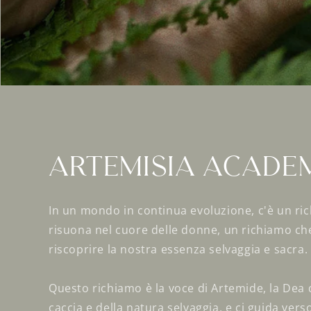
Artemisia Acade
In un mondo in continua evoluzione, c'è un ri
risuona nel cuore delle donne, un richiamo che 
riscoprire la nostra essenza selvaggia e sacra.
Questo richiamo è la voce di Artemide, la Dea d
caccia e della natura selvaggia, e ci guida ver