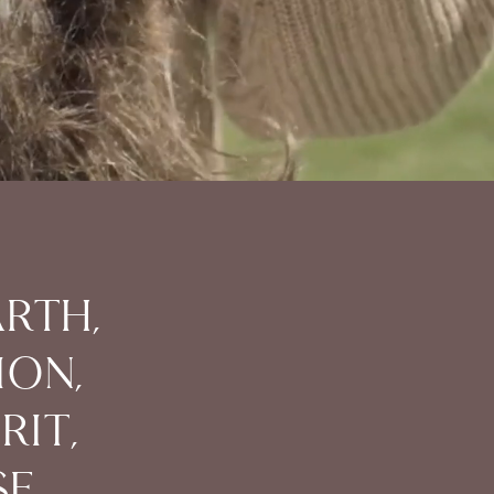
arth,
ion,
rit,
e.