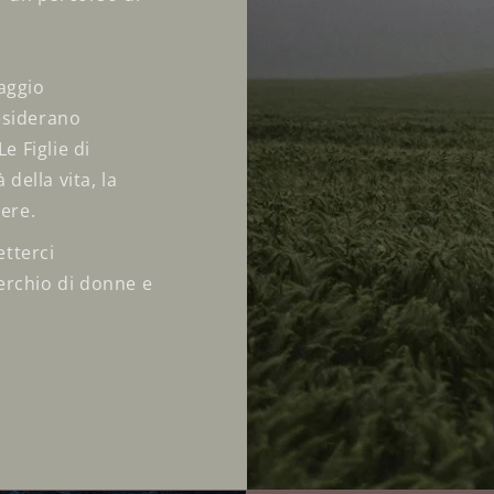
aggio
esiderano
e Figlie di
 della vita, la
sere.
tterci
erchio di donne e