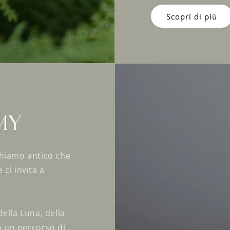
Scopri di più
my
chiamo antico che
ci invita a
ella Luna, della
so un percorso di