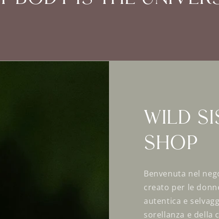
Wild S
SHOP
Benvenuta nel nego
creato per le donn
autentica e selvagg
sorellanza e della 