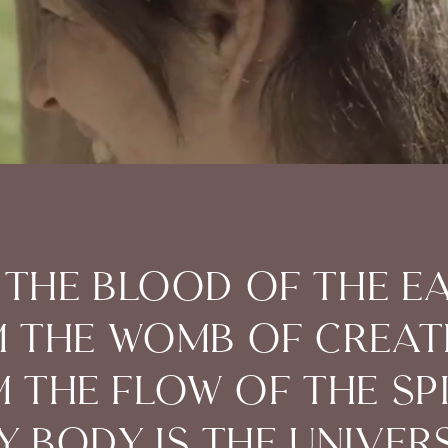
 the blood of the e
m the womb of creat
m the flow of the spi
y body is the univers