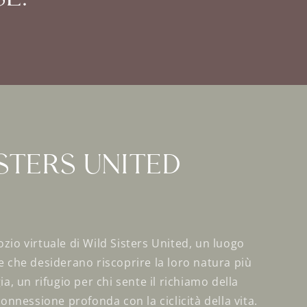
isters united
zio virtuale di Wild Sisters United, un luogo
e che desiderano riscoprire la loro natura più
ia, un rifugio per chi sente il richiamo della
connessione profonda con la ciclicità della vita.