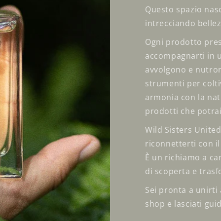
Questo spazio nasc
intrecciando bellezz
Ogni prodotto pres
accompagnarti in un
avvolgono e nutron
strumenti per coltiv
armonia con la natu
prodotti che potrai
Wild Sisters United
riconnetterti con i
È un richiamo a ca
di scoperta e tras
Sei pronta a unirti
shop e lasciati gui