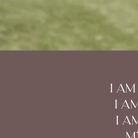
i am
i a
i a
m