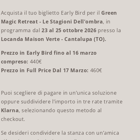
o
Acquista il tuo biglietto Early Bird per il
Green
g
Magic Retreat - Le Stagioni Dell'ombra
, in
r
programma dal
23 al 25 ottobre 2026
presso la
a
Locanda Maison Verte - Cantalupa (TO).
f
Prezzo in Early Bird fino al 16 marzo
i
compreso:
440€
c
Prezzo in Full Price Dal 17 Marzo:
460€
a
Puoi scegliere di pagare in un’unica soluzione
oppure suddividere l’importo in tre rate tramite
Klarna
, selezionando questo metodo al
checkout.
Se desideri condividere la stanza con un’amica