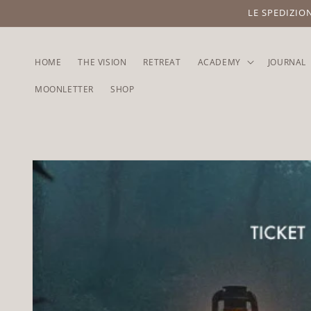
Vai
LE SPEDIZIO
direttamente
ai contenuti
HOME
THE VISION
RETREAT
ACADEMY
JOURNAL
MOONLETTER
SHOP
Passa alle
informazioni
sul prodotto