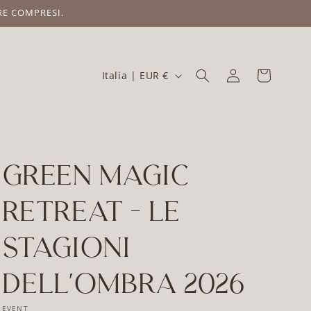
RE COMPRESI.
P
Carrello
Accedi
Italia | EUR €
a
e
s
e
Green Magic
/
A
Retreat - Le
r
e
Stagioni
a
Dell'ombra 2026
g
e
EVENT